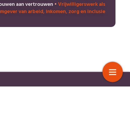
ouwen aan vertrouwen
•
Vrijwilligerswerk als
mgever van arbeid, inkomen, zorg en inclusie
nciële en psychologische effecten
Pilot verbetert samenwerkin
een hoge energierekening
en tweedelijns rechtsbijstan
4