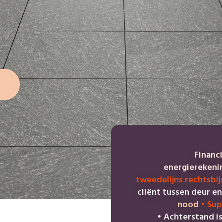
Financ
energiereken
tweedelijns rechtsbi
cliënt tussen deur e
nood
•
Sup
•
Achterstand i