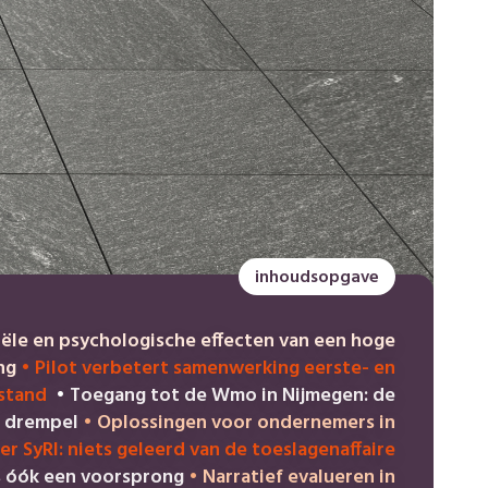
inhoudsopgave
iële en psychologische effecten van een hoge
ing
•
Pilot verbetert samenwerking eerste- en
jstand
•
Toegang tot de Wmo in Nijmegen: de
n drempel
•
Oplossingen voor ondernemers in
er SyRI: niets geleerd van de toeslagenaffaire
s óók een voorsprong
•
Narratief evalueren in