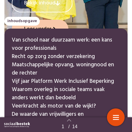
Bekijk inhoud
inhoudsopgave
Lees verder
Van school naar duurzaam werk: een kans
voor professionals
Recht op zorg zonder verzekering
Maatschappelijke opvang, woningnood en
de rechter
Vijf jaar Platform Werk Inclusief Beperking
Waarom overleg in sociale teams vaak
anders werkt dan bedoeld
Veerkracht als motor van de wijk!?
De waarde van vrijwilligers en
vrijwilligerswerk in armoedebestrijding
1
/
14
Terug naar overzicht
Een betekenisvolle schakel in het