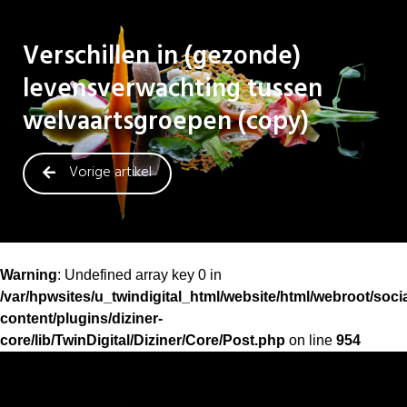
Verschillen in (gezonde)
levensverwachting tussen
welvaartsgroepen (copy)
Vorige artikel
Warning
: Undefined array key 0 in
/var/hpwsites/u_twindigital_html/website/html/webroot/soc
content/plugins/diziner-
core/lib/TwinDigital/Diziner/Core/Post.php
on line
954