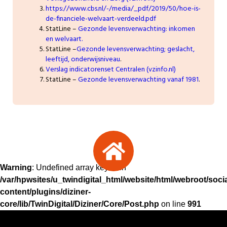
https://www.cbs.nl/-/media/_pdf/2019/50/hoe-is-
de-financiele-welvaart-verdeeld.pdf
StatLine –
Gezonde levensverwachting: inkomen
en welvaart.
StatLine –
Gezonde levensverwachting; geslacht,
leeftijd, onderwijsniveau
.
Verslag indicatorenset Centralen (vzinfo.nl)
StatLine –
Gezonde levensverwachting vanaf 1981
.
Warning
: Undefined array key -1 in
/var/hpwsites/u_twindigital_html/website/html/webroot/soc
content/plugins/diziner-
core/lib/TwinDigital/Diziner/Core/Post.php
on line
991