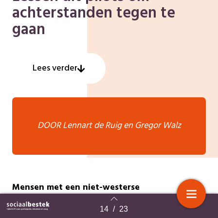
achterstanden tegen te
gaan
Lees verder
DOOR Lennart de Ruig en Gregor Walz
Mensen met een niet-westerse
migratieachtergrond hebben structurele
14
/
23
Terug naar overzicht