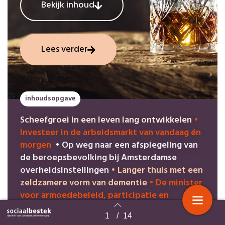
Bekijk inhoud
Lees verder
inhoudsopgave
Scheefgroei in een leven lang ontwikkelen
•
Investeer in de arbeidsmarkt van vandaag én
morgen
•
Op weg naar een afspiegeling van
de beroepsbevolking bij Amsterdamse
overheidsinstellingen
•
Langer thuis met een
zeldzamere vorm van dementie
•
De minister
voor armoedebeleid, participatie en
pensioenen laat ons in de kou zitten
•
1
/
14
Corona in de daklozenwereld
Terug naar overzicht
•
De