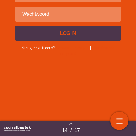
Niet geregistreerd?
Account aanvragen
|
Wachtwoord
vergeten?
14
/
17
Terug naar overzicht