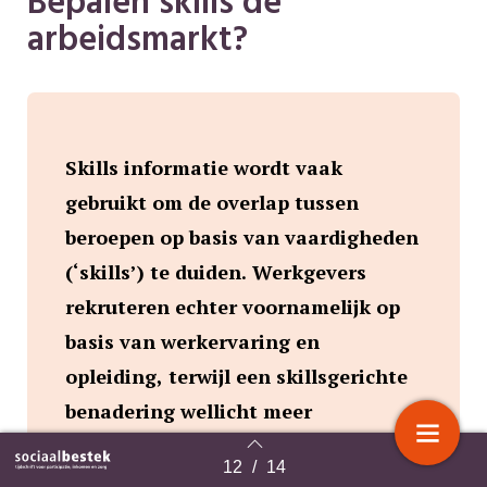
Bepalen skills de
arbeidsmarkt?
Skills informatie wordt vaak
gebruikt om de overlap tussen
beroepen op basis van vaardigheden
(‘skills’) te duiden. Werkgevers
rekruteren echter voornamelijk op
basis van werkervaring en
opleiding, terwijl een skillsgerichte
benadering wellicht meer
arbeidsmarkttransities mogelijk
12
/
14
Terug naar overzicht
maakt. TNO onderzocht of meer