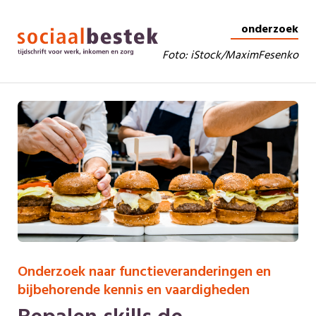
onderzoek
Foto:
iStock/MaximFesenko
Onderzoek naar functieveranderingen en
bijbehorende kennis en vaardigheden