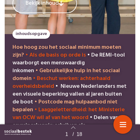
Bekijk inhoud
inhoudsopgave
Hoe hoog zou het sociaal minimum moeten
zijn?
•
Als de basis op orde is
•
De REMI-tool
waarborgt een menswaardig
inkomen
•
Gebruikelijke hulp in het sociaal
domein
•
Beschut werken: achterhaald
overheidsbeleid
•
Nieuwe Nederlanders met
een visuele beperking vallen al jaren buiten
de boot
•
Postcode mag hulpaanbod niet
bepalen
•
Laaggeletterdheid: het Ministerie
van OCW wil af van het woord
•
Delen van
ervaringskennis: schrijven als
instrument
•
Zowerkthet! – Maatschappelijk
1
/
18
Terug naar overzicht