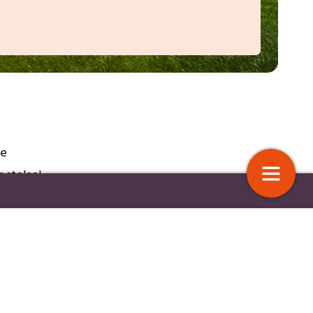
ie
 stelsel
eringsrecht en Wmo 2015
Met werk een leuker leven
van
D,
12