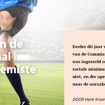
n de
Eerder dit jaar
al
van de Commiss
was ingesteld o
emiste
sociale minimu
niet, en die op
naar de oorzake
DOOR Henk Kroon, 