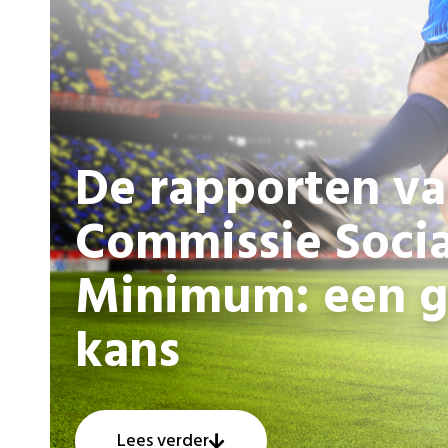
De rapporten va
Commissie Socia
Minimum: een g
kans
Lees verder