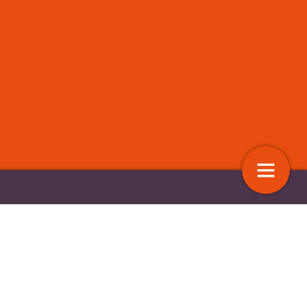
niert met circulaire én
Hoe publiek gefinancierde instant
 textielketen
sociale netwerken kunnen verste
9