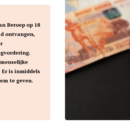
an Beroep op 18
had ontvangen,
r
ugvordering.
 menselijke
 Er is inmiddels
rm te geven.