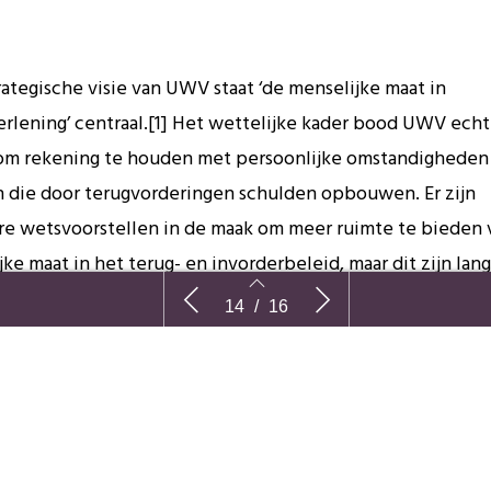
rategische visie van UWV staat ‘de menselijke maat in
erlening’ centraal.[1] Het wettelijke kader bood UWV ech
om rekening te houden met persoonlijke omstandigheden 
n die door terugvorderingen schulden opbouwen. Er zijn
e wetsvoorstellen in de maak om meer ruimte te bieden 
ke maat in het terug- en invorderbeleid, maar dit zijn lan
ve trajecten.[2]
Meer menselijke maat in het
‘Mooie wo
14
/
16
terugvorderbeleid
praak van de Centrale Raad van Beroep op 18 april geeft U
imte om de oorzaak van de terugvordering en de persoonl
e van de cliënt te betrekken in de afweging om teveel on
g terug te vorderen. Johanna Hirscher, lid van de Raad va
14
15