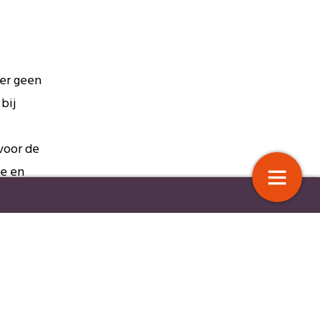
ter geen
bij
voor de
ge en
orden, nu de daden’
Zorggebruikers maken zich zorge
over de toekomstige toegankelijkh
WV nu al
ijke
tvangen
n Bestuur
16