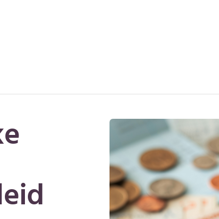
ke
leid