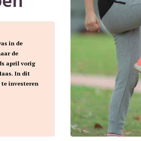
en'
as in de
aar de
s april vorig
aas. In dit
m te investeren