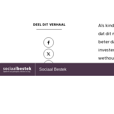
DEEL DIT VERHAAL
Als kin
dat dit 
beter d
investe
wethoud
Mafcent
weg naar gezonde generaties
Is de Jeugdwet na tien jaar 
Sociaal Bestek
en opbo
levensvatbaar?
elkaar 
leven k
een ande
Daarnaa
6