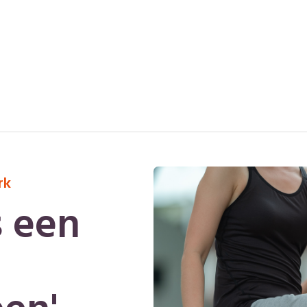
rk
s een