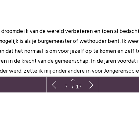
d droomde ik van de wereld verbeteren en toen al bedacht
mogelijk is als je burgemeester of wethouder bent. Ik wee
an dat het normaal is om voor jezelf op te komen en zelf t
ren in de kracht van de gemeenschap. In de jaren voordat 
er werd, zette ik mij onder andere in voor Jongerensocië
rum in Maasbree (37 jaar), Kindervakantiewerk Maasbree (2
nog
Peel en Maas – ‘Gemeente van
Gamen om
7
/
17
uwwerkersnetwerk Krachtproef Nederland (11 jaar). Inves
gemeenschappen’
infectiez
en in een goede samenleving maakt dat je een gelukkig en
unt hebben. Zorgen voor elkaar is een dankbare taak, waa
r ook kansen krijgt.
st ben ik opgegroeid in een gezin waarin er zorg en hulp 
7
8