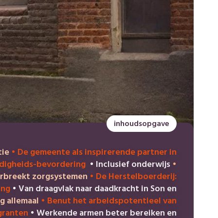
inhoudsopgave
tie
•
De gemeente als inspirerende partner in
rdigheids-bevordering
•
Inclusief onderwijs
•
orbreekt zorgsystemen
•
De Herstelboerderij:
ing
•
Van draagvlak naar daadkracht in Son en
g allemaal
•
Benut het arbeidspotentieel van
granten
•
Werkende armen beter bereiken en