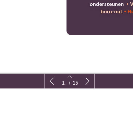
ondersteunen
•
V
burn-out
•
He
Maatschappelijke veerkracht in tijden
Heb 
1
/
15
van crisis en transformatie
2
3