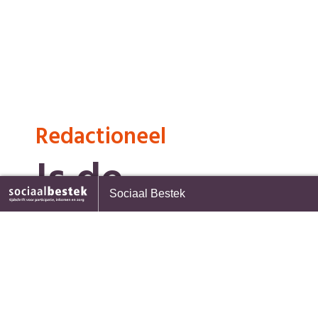
Redactioneel
Is de
Voorpagina
Sociaal Bestek
arbeidsmarkt
Terug naar overzicht
wel gezond?
1