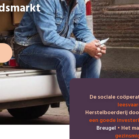
idsmarkt
De sociale coöpera
leesvaa
Herstelboerderij do
een goede invester
Breugel
•
Het ma
gezinsmi