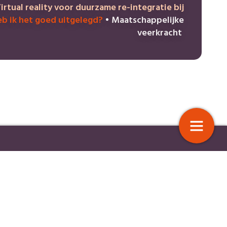
irtual reality voor duurzame re-integratie bij
b ik het goed uitgelegd?
•
Maatschappelijke
veerkracht
ik het goed uitgelegd?
Virtual reality voor duurzame
integratie bij burn-out
4