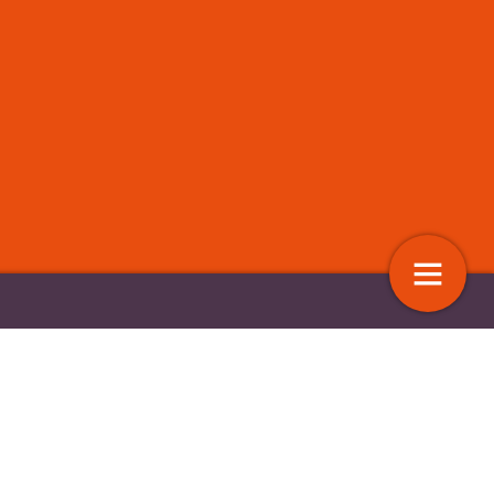
ntatie van Virtual Reality in
Kraak je kop en word wijzer
egeleiding
11