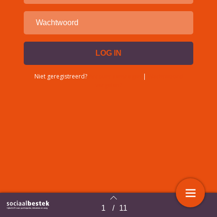
Niet geregistreerd?
Account aanvragen
|
Wachtwoord
vergeten?
1
/
11
Terug naar overzicht