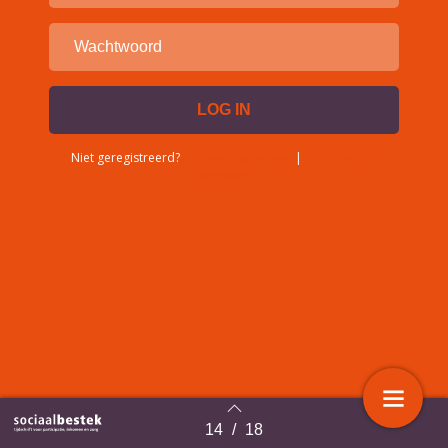
Niet geregistreerd?
Account aanvragen
|
Wachtwoord
vergeten?
14
/
18
Terug naar overzicht