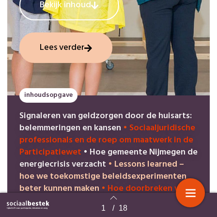
Bekijk inhoud
Lees verder
inhoudsopgave
Signaleren van geldzorgen door de huisarts:
belemmeringen en kansen
•
Sociaaljuridische
professionals en de roep om maatwerk in de
Participatiewet
•
Hoe gemeente Nijmegen de
energiecrisis verzacht
•
Lessons learned –
hoe we toekomstige beleidsexperimenten
beter kunnen maken
•
Hoe doorbreken we
de spiraal van verschraling?
• Cliënten,
1
/
18
professionals, managers: we zijn allemaal
Terug naar overzicht