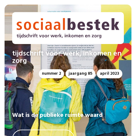
tijdschrift voor werk, inkomen en
zorg
nummer 2
jaargang 85
april 2023
Wat is de publieke ruimte waard