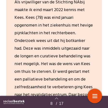
Als vrijwilliger van de Stichting NAbij
maakte ik eind maart 2022 kennis met
Kees. Kees (78) was eind januari
opgenomen in het ziekenhuis met hevige
pijnklachten in het rechterbeen.
Onderzoek wees uit dat hij botkanker
had. Deze was inmiddels uitgezaaid naar
de longen en curatieve behandeling was
niet mogelijk. Het was de wens van Kees
om thuis te sterven. Er werd gestart met
een palliatieve behandeling en om de
zelfredzaamheid te verbeteren ging Kees
naar het revalidatiecentrum. Daar bezocht
ik hem die eerste paar keren.
8
/
17
Terug naar overzicht