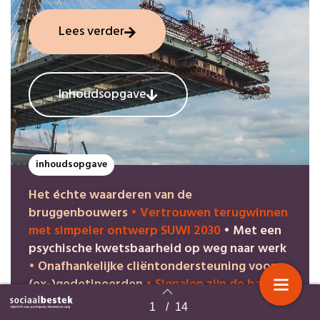
Lees verder
Inhoudsopgave
inhoudsopgave
Het échte waarderen van de
bruggenbouwers
•
Vertrouwen terugwinnen
met simpeler ontwerp SUWI 2030
•
Met een
psychische kwetsbaarheid op weg naar werk
•
Onafhankelijke cliëntondersteuning voor
(ex-)gedetineerden
•
Signalen zijn de basis
van de meldcode huiselijk geweld en
1
/
14
Terug naar overzicht