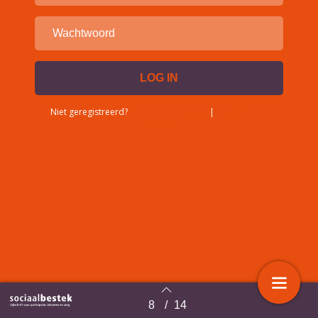
Niet geregistreerd?
Account aanvragen
|
Wachtwoord
vergeten?
8
/
14
Terug naar overzicht