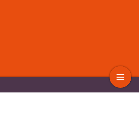
eren en werk in
Onafhankelijke clientondersteuning
 kán wel
14