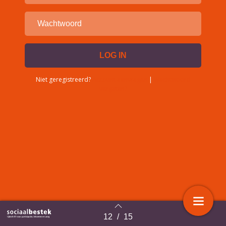
Niet geregistreerd?
Account aanvragen
|
Wachtwoord
vergeten?
12
/
15
Terug naar overzicht