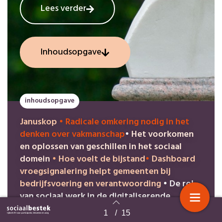
Lees verder
Inhoudsopgave
inhoudsopgave
Januskop
•
Radicale omkering nodig in het
denken over vakmanschap
•
Het voorkomen
en oplossen van geschillen in het sociaal
domein
•
Hoe voelt de bijstand
•
​Dashboard
vroegsignalering helpt gemeenten bij
bedrijfsvoering en verantwoording
•
De rol
van sociaal werk in de digitaliserende
samenleving
•
Wetswijziging:
1
/
15
Terug naar overzicht
burgerperspectief wordt leidend voor de