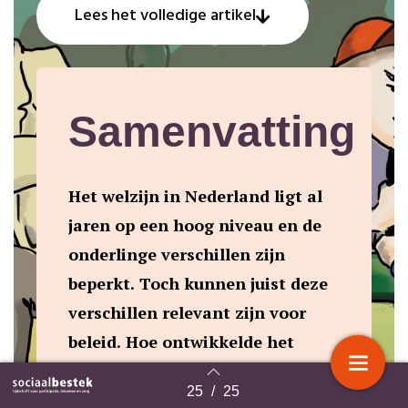
Lees het volledige artikel
Samenvatting
Het welzijn in Nederland ligt al
jaren op een hoog niveau en de
onderlinge verschillen zijn
beperkt. Toch kunnen juist deze
verschillen relevant zijn voor
beleid. Hoe ontwikkelde het
verschil in welzijn zich over de
25
/
25
Terug naar overzicht
tijd, en zijn er bevolkingsgroepen