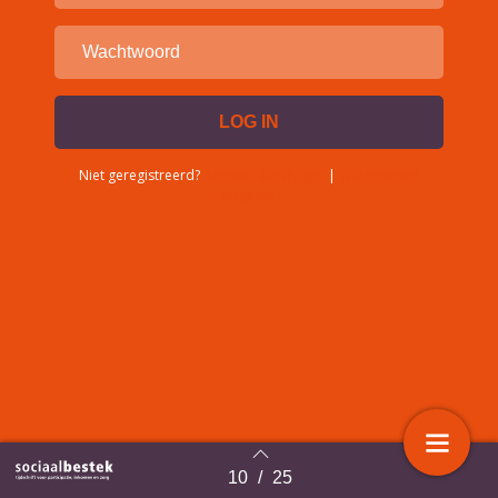
Niet geregistreerd?
Account aanvragen
|
Wachtwoord
vergeten?
10
/
25
Terug naar overzicht