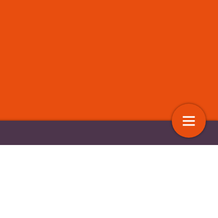
elde gevolgen van
De invloed van migratie op armoe
ende perspectieven in de
en de sociaaleconomische struct
ning
van de Veenkoloniën
10