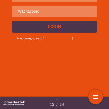
Niet geregistreerd?
Account aanvragen
|
Wachtwoord
vergeten?
13
/
14
Terug naar overzicht