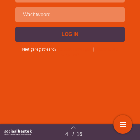
Niet geregistreerd?
Account aanvragen
|
Wachtwoord
vergeten?
4
/
16
Terug naar overzicht