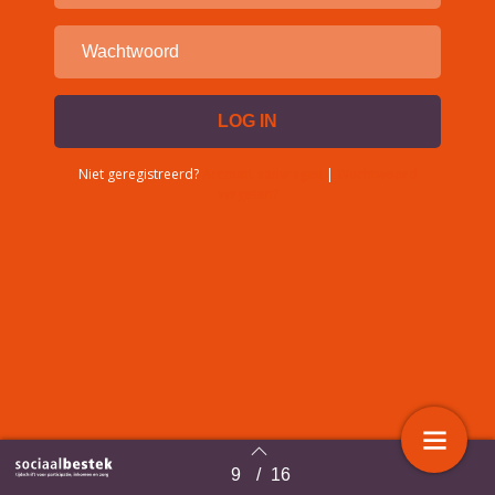
Niet geregistreerd?
Account aanvragen
|
Wachtwoord
vergeten?
9
/
16
Terug naar overzicht