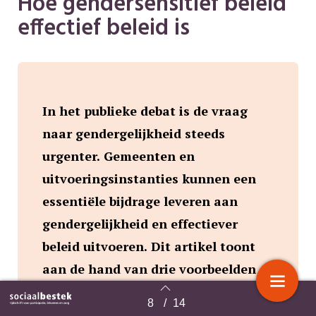
Hoe gendersensitief beleid
effectief beleid is
In het publieke debat is de vraag
naar gendergelijkheid steeds
urgenter. Gemeenten en
uitvoeringsinstanties kunnen een
essentiële bijdrage leveren aan
gendergelijkheid en effectiever
beleid uitvoeren. Dit artikel toont
aan de hand van drie voorbeelden
hoe ze dat kunnen doen.
8
/
14
Terug naar overzicht