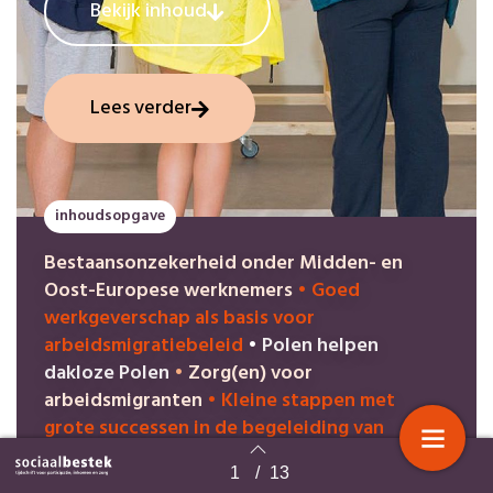
Bekijk inhoud
Lees verder
inhoudsopgave
Bestaansonzekerheid onder Midden- en
Oost-Europese werknemers
•
Goed
werkgeverschap als basis voor
arbeidsmigratiebeleid
•
Polen helpen
dakloze Polen
•
Zorg(en) voor
arbeidsmigranten
•
Kleine stappen met
grote successen in de begeleiding van
mensen naar de arbeidsmarkt
•
Beschut werk
1
/
13
bij reguliere werkgevers
Terug naar overzicht
•
Een goede