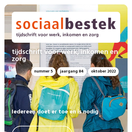
tijdschrift voor werk, inkomen en
zorg
nummer 5
jaargang 84
oktober 2022
Iedereen doet er toe en is nodig