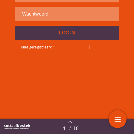
Niet geregistreerd?
Account aanvragen
|
Wachtwoord
vergeten?
4
/
18
Terug naar overzicht