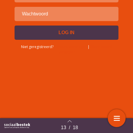
Niet geregistreerd?
Account aanvragen
|
Wachtwoord
vergeten?
13
/
18
Terug naar overzicht