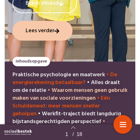
Bekijk inhoud
Lees verder
inhoudsopgave
Praktische psychologie en maatwer
k
•
De
energierekening betaalbaar?
•
Alles draait
om de relatie
•
Waarom mensen geen gebruik
maken van sociale voorzieningen
•
Eén
Schuldenwet: meer mensen sneller
geholpen
•
Werkfit-traject biedt langdurig
bijstandsgerechtigden perspectief
•
Jobcoaching ‘op afstand’
•
1
/
18
Energieleveranciers laten mensen met
Terug naar overzicht