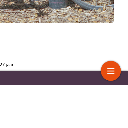
7 jaar
r de basis voor een
‘Samen werken aan doorbraak bij
en
e aanpak van
vastgelopen casuïstiek’
e)armoede
t
[3] en
aar
14