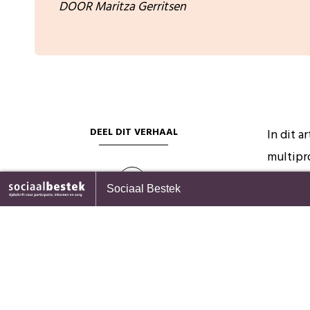
DOOR Maritza Gerritsen
DEEL DIT VERHAAL
In dit a
multipr
bedoeld 
rgieleveranciers laten mensen
Samen Beslissen: Een waar
Sociaal Bestek
bovendi
 betaalproblemen stikken
methode voor het domein 
inkomen?
hebben.
onderwij
Vsv’ers
dit bem
11