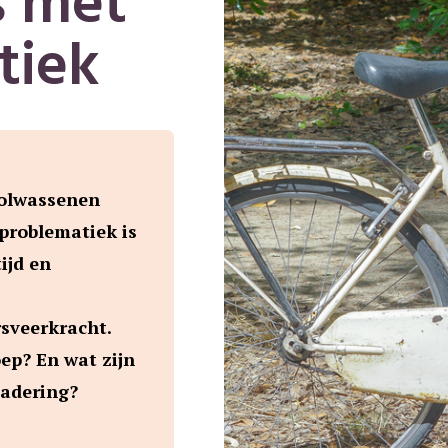
s met
tiek
volwassenen
problematiek is
ijd en
sveerkracht.
ep? En wat zijn
nadering?