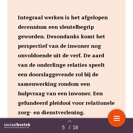
Integraal werken is het afgelopen
decennium een sleutelbegrip
geworden. Desondanks komt het
perspectief van de inwoner nog
onvoldoende uit de verf. De aard
van de onderlinge relaties speelt
een doorslaggevende rol bij de
samenwerking rondom een
hulpvraag van een inwoner. Een
gefundeerd pleidooi voor relationele
zorg- en dienstverlening.
5
/
18
Terug naar overzicht
DOOR Anja Rudnick, Chantal van Lieshout