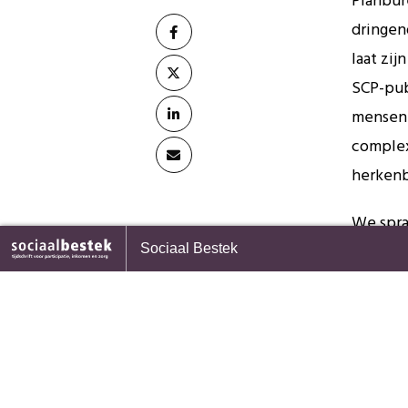
Planbur
dringen
laat zi
SCP-pub
mensen 
complex
herkenb
We spra
nvermogen vergt ‘doenlijke’ regels
Elk vraagstuk heeft zijn ove
spraken
Sociaal Bestek
vrijwilligers
leven h
kan zij
tot doe
brengen
omdat h
5