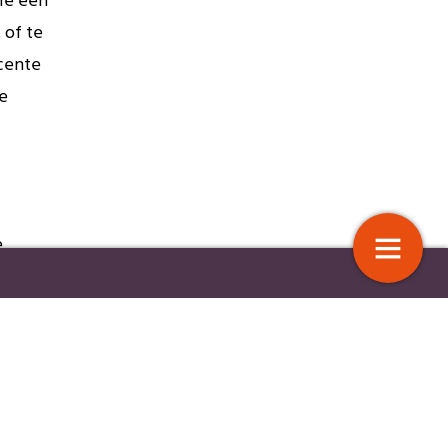
ie een
 of te
ecente
De
e
 en gezondheid belangrijke
‘Het kennen van de lokale
hun
m niet te werken
geschiedenis helpt om aanhoude
keld het
gezondheidsongelijkheid te begrij
en heeft
d te
rwaarde
id
8