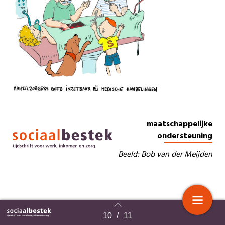
maatschappelijke
ondersteuning
Beeld: Bob van der Meijden
Op mantelzorgers wordt steeds vaker
10
/
11
Terug naar overzicht
beroep gedaan