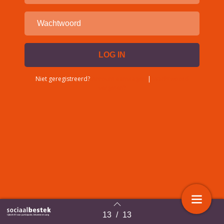
Niet geregistreerd?
Account aanvragen
|
Wachtwoord
vergeten?
13
/
13
Terug naar overzicht