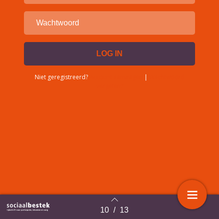
Niet geregistreerd?
Account aanvragen
|
Wachtwoord
vergeten?
10
/
13
Terug naar overzicht