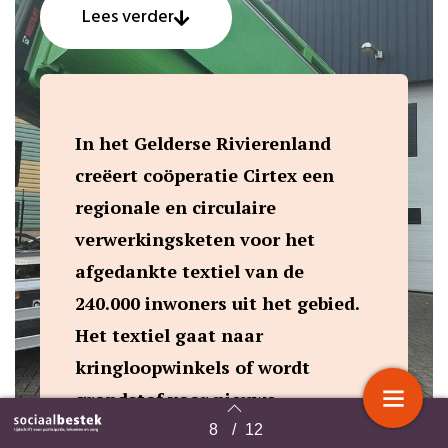
Lees verder
In het Gelderse Rivierenland
creëert coöperatie Cirtex een
regionale en circulaire
verwerkingsketen voor het
afgedankte textiel van de
240.000 inwoners uit het gebied.
Het textiel gaat naar
kringloopwinkels of wordt
grondstof voor nieuwe
producten. En dat op een zo
8
/
12
Terug naar overzicht