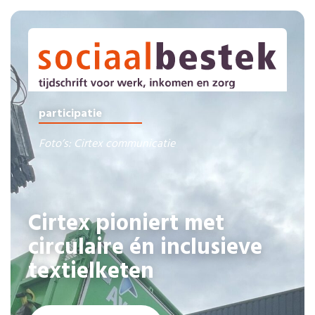
participatie
Foto’s: Cirtex communicatie
Cirtex pioniert met
circulaire én inclusieve
textielketen