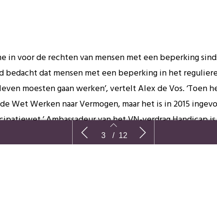
 me in voor de rechten van mensen met een beperking sind
d bedacht dat mensen met een beperking in het regulier
sleven moesten gaan werken’, vertelt Alex de Vos. ‘Toen h
 de Wet Werken naar Vermogen, maar het is in 2015 ingevo
icipatiewet.’ Ambassadeur van het VN-verdrag Handicap is
‘Ons zielig vinden, daar hebben we
De oogst 
16, toen Nederland dit verdrag ratificeerde. ‘Maar ik ben er
3
/
12
niks aan’
blijvende 
mee bezig, want ik heb ook helpen trekken en duwen om 
ceerd te krijgen.’
t het volgens u met de invoering ofwel implementat
-verdrag Handicap in Nederland?
3
4