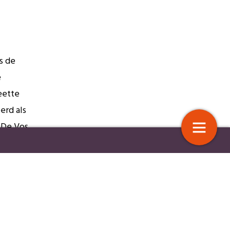
s de
e
eette
erd als
 De Vos
van de experimenten –
Nieuwe kansen op waardevol werk
 al veel
invloed op bijstandsbeleid
online arbeidsplatforms
het
ie van
5