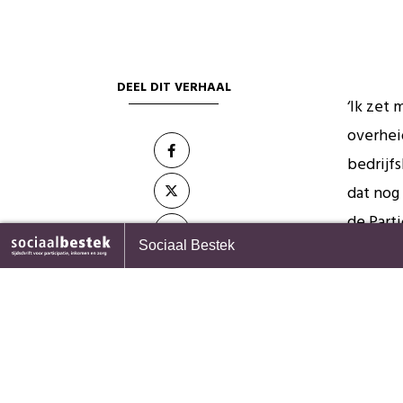
DEEL DIT VERHAAL
‘Ik zet
overhei
bedrijf
dat nog
de Part
rpagina
Redactioneel
Sociaal Bestek
sinds 20
langer 
geratifi
Hoe gaa
het VN
2