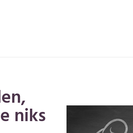
:
den,
e niks