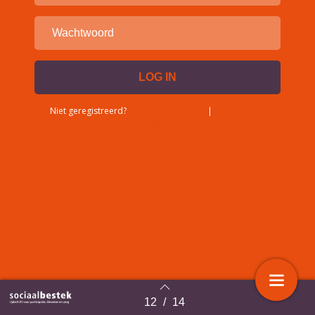
Niet geregistreerd?
Account aanvragen
|
Wachtwoord
vergeten?
12
/
14
Terug naar overzicht