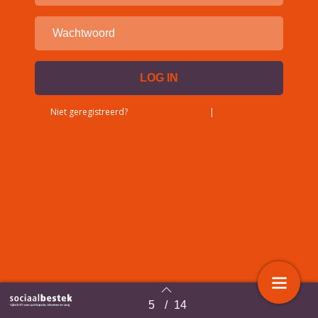
Niet geregistreerd?
Account aanvragen
|
Wachtwoord
vergeten?
5
/
14
Terug naar overzicht