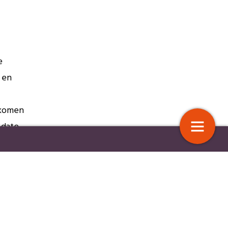
e
t en
nkomen
-date
 leren moreel sterker te
Managers: de (soms) vergeten
schakel in duurzame
professionalisering
n casus.
en,
13