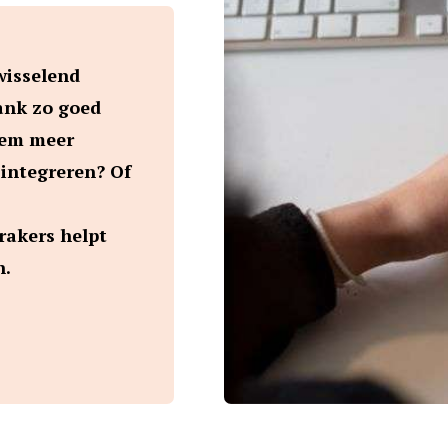
wisselend
rank zo goed
hem meer
e-integreren? Of
rakers helpt
en.