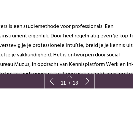
ers is een studiemethode voor professionals. Een
sinstrument eigenlijk. Door heel regelmatig even ‘je kop t
verstevig je je professionele intuïtie, breid je je kennis ui
el je je vakkundigheid. Het is ontworpen door social
ureau Muzus, in opdracht van Kennisplatform Werk en I
u het up and running is, rijst een nieuwe uitdaging: up-to
 Reality in
Kraak je kop en word wijzer
We moeten
11
/
18
worden
epaalt?
kraker bevat altijd een realistische, uitgebreid beschreve
 casus van Frank. Hij heeft vaak gesolliciteerd als elektrici
11
12