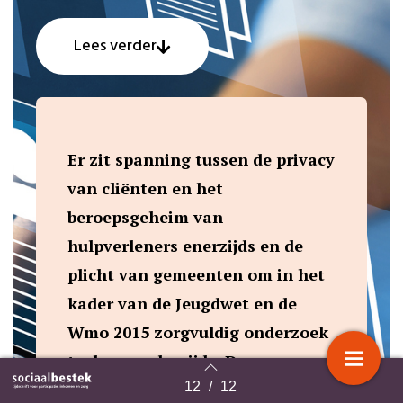
Lees verder
Er zit spanning tussen de privacy
van cliënten en het
beroepsgeheim van
hulpverleners enerzijds en de
plicht van gemeenten om in het
kader van de Jeugdwet en de
Wmo 2015 zorgvuldig onderzoek
te doen anderzijds. De
wetteksten hierover en een
12
/
12
Terug naar overzicht