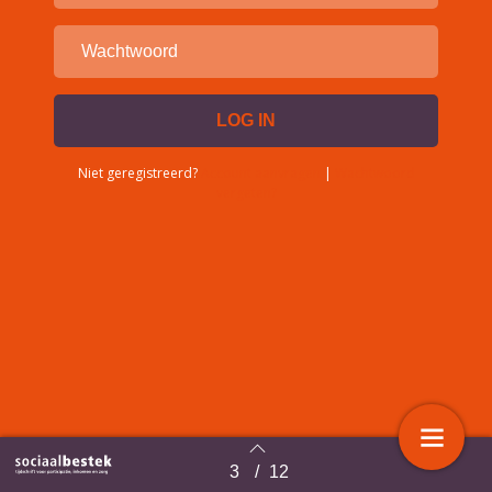
Niet geregistreerd?
Account aanvragen
|
Wachtwoord
vergeten?
3
/
12
Terug naar overzicht