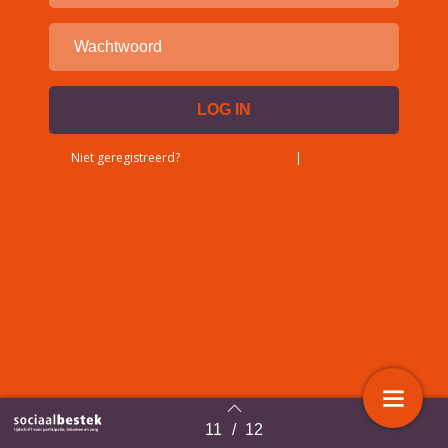
Niet geregistreerd?
Account aanvragen
|
Wachtwoord
vergeten?
11
/
12
Terug naar overzicht