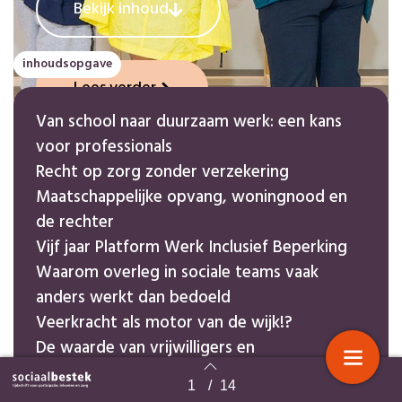
Bekijk inhoud
inhoudsopgave
Lees verder
Van school naar duurzaam werk: een kans
voor professionals
Recht op zorg zonder verzekering
Maatschappelijke opvang, woningnood en
de rechter
Vijf jaar Platform Werk Inclusief Beperking
Waarom overleg in sociale teams vaak
anders werkt dan bedoeld
Veerkracht als motor van de wijk!?
De waarde van vrijwilligers en
vrijwilligerswerk in armoedebestrijding
1
/
14
Terug naar overzicht
Een betekenisvolle schakel in het