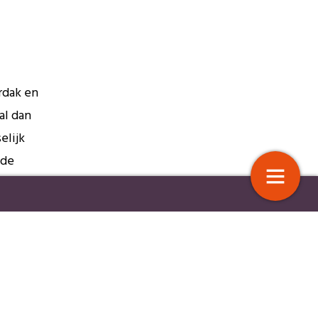
rdak en
al dan
elijk
 de
latform Werk Inclusief
Waarom overleg in sociale teams 
anders werkt dan bedoeld
 in
.
7