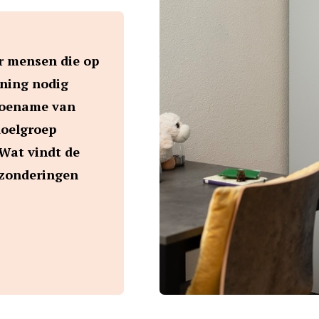
r mensen die op
uning nodig
 toename van
doelgroep
 Wat vindt de
itzonderingen