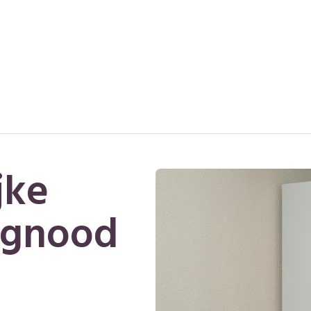
jke
ngnood