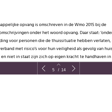
appelijke opvang is omschreven in de Wmo 2015 bij de
omschrijvingen onder het woord opvang. Daar staat: ‘onde
ding voor personen die de thuissituatie hebben verlaten, 
verband met risico’s voor hun veiligheid als gevolg van huis
en niet in staat zijn zich op eigen kracht te handhaven in
ving.’
kering
Maatschappelijke opvang,
Vijf jaar P
5
/
14
woningnood en de rechter
Beperking
ét huisvesting blijven dit mensen die niet
 zijn zich te handhaven in de maatschappij
5
6