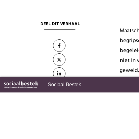
DEEL DIT VERHAAL
Maatsch
begrips
begelei
niet in 
geweld, 
samenle
 school naar duurzaam werk: een
Recht op zorg zonder verze
Sociaal Bestek
s voor professionals
Ook m
staat
4